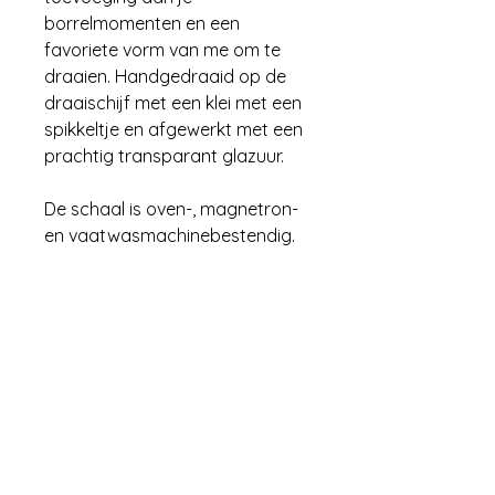
borrelmomenten en een
favoriete vorm van me om te
draaien. Handgedraaid op de
draaischijf met een klei met een
spikkeltje en afgewerkt met een
prachtig transparant glazuur.
De schaal is oven-, magnetron-
en vaatwasmachinebestendig.
Diameter buitenschaal: 20 cm
Diameter binnenschaal: 9 cm
Hoogte: 4 cm
Atelier B Keramiek