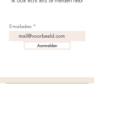
ik ook echt iets te melden heb!
E-mailadres
Aanmelden
Atelier B Keramiek
Home
Shop
Over
Contact
Algemene voorwaarden
Privacy